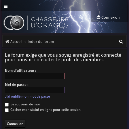
Connexion
R
Accueil
Index du forum
e
Le forum exige que vous soyez enregistré et connecté
c
pour pouvoir consulter le profil des membres.
h
Nom d’utilisateur :
e
r
Mot de passe :
c
J’ai oublié mon mot de passe
h
Se souvenir de moi
Cacher mon statut en ligne pour cette session
e
r