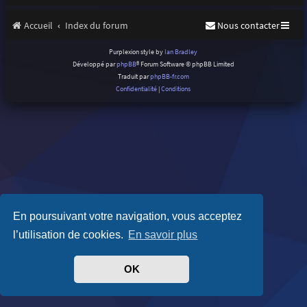
Accueil
Index du forum
Nous contacter
Purplexion style by
Ian Bradley
Développé par
phpBB
® Forum Software © phpBB Limited
Traduit par
phpBB-fr.com
Confidentialité
|
Conditions
En poursuivant votre navigation, vous acceptez
l’utilisation de cookies.
En savoir plus
OK