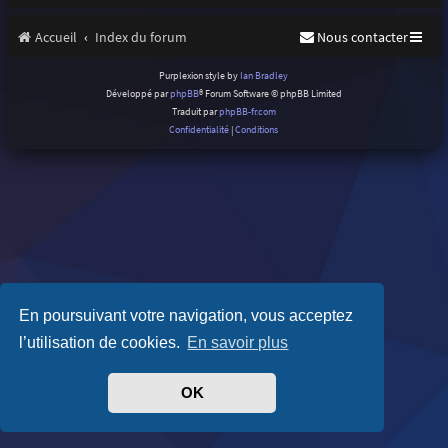
Accueil
Index du forum
Nous contacter
Purplexion style by
Ian Bradley
Développé par
phpBB
® Forum Software © phpBB Limited
Traduit par
phpBB-fr.com
Confidentialité
|
Conditions
En poursuivant votre navigation, vous acceptez
l’utilisation de cookies.
En savoir plus
OK