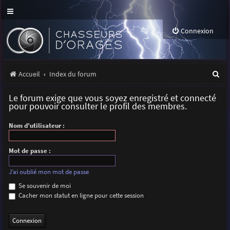
Connexion
R
Accueil
Index du forum
e
Le forum exige que vous soyez enregistré et connecté
c
pour pouvoir consulter le profil des membres.
h
Nom d’utilisateur :
e
r
Mot de passe :
c
J’ai oublié mon mot de passe
h
Se souvenir de moi
Cacher mon statut en ligne pour cette session
e
r