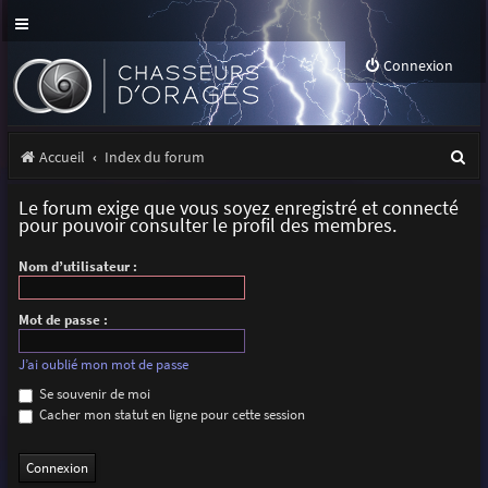
Connexion
R
Accueil
Index du forum
e
Le forum exige que vous soyez enregistré et connecté
c
pour pouvoir consulter le profil des membres.
h
Nom d’utilisateur :
e
r
Mot de passe :
c
J’ai oublié mon mot de passe
h
Se souvenir de moi
Cacher mon statut en ligne pour cette session
e
r