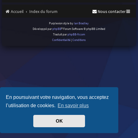
Accueil
Index du forum
Nous contacter
Purplexion style by
Ian Bradley
Développé par
phpBB
® Forum Software © phpBB Limited
Traduit par
phpBB-fr.com
Confidentialité
|
Conditions
En poursuivant votre navigation, vous acceptez
l’utilisation de cookies.
En savoir plus
OK