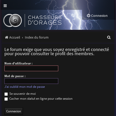
Connexion
R
Accueil
Index du forum
e
Le forum exige que vous soyez enregistré et connecté
c
pour pouvoir consulter le profil des membres.
h
Nom d’utilisateur :
e
r
Mot de passe :
c
J’ai oublié mon mot de passe
h
Se souvenir de moi
Cacher mon statut en ligne pour cette session
e
r