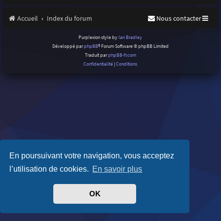
Accueil
Index du forum
Nous contacter
Purplexion style by
Ian Bradley
Développé par
phpBB
® Forum Software © phpBB Limited
Traduit par
phpBB-fr.com
Confidentialité
|
Conditions
En poursuivant votre navigation, vous acceptez
l’utilisation de cookies.
En savoir plus
OK