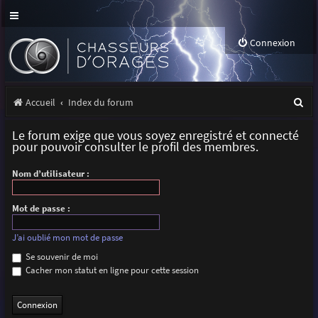
Connexion
R
Accueil
Index du forum
e
Le forum exige que vous soyez enregistré et connecté
c
pour pouvoir consulter le profil des membres.
h
Nom d’utilisateur :
e
r
Mot de passe :
c
J’ai oublié mon mot de passe
h
Se souvenir de moi
Cacher mon statut en ligne pour cette session
e
r