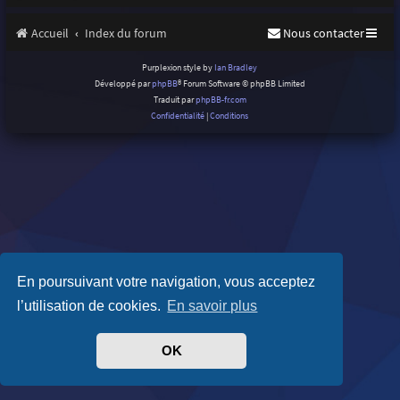
Accueil
Index du forum
Nous contacter
Purplexion style by
Ian Bradley
Développé par
phpBB
® Forum Software © phpBB Limited
Traduit par
phpBB-fr.com
Confidentialité
|
Conditions
En poursuivant votre navigation, vous acceptez
l’utilisation de cookies.
En savoir plus
OK