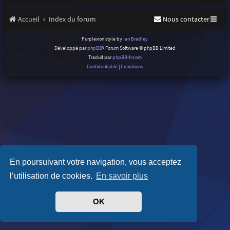
Accueil
Index du forum
Nous contacter
Purplexion style by
Ian Bradley
Développé par
phpBB
® Forum Software © phpBB Limited
Traduit par
phpBB-fr.com
Confidentialité
|
Conditions
En poursuivant votre navigation, vous acceptez
l’utilisation de cookies.
En savoir plus
OK