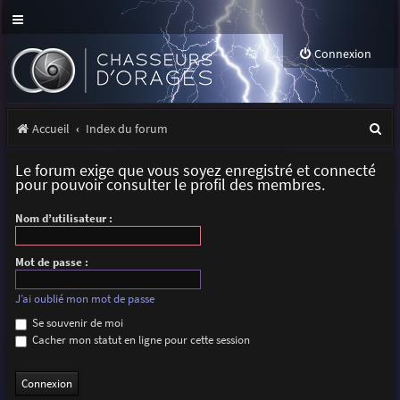
Connexion
R
Accueil
Index du forum
e
Le forum exige que vous soyez enregistré et connecté
c
pour pouvoir consulter le profil des membres.
h
Nom d’utilisateur :
e
r
Mot de passe :
c
J’ai oublié mon mot de passe
h
Se souvenir de moi
Cacher mon statut en ligne pour cette session
e
r