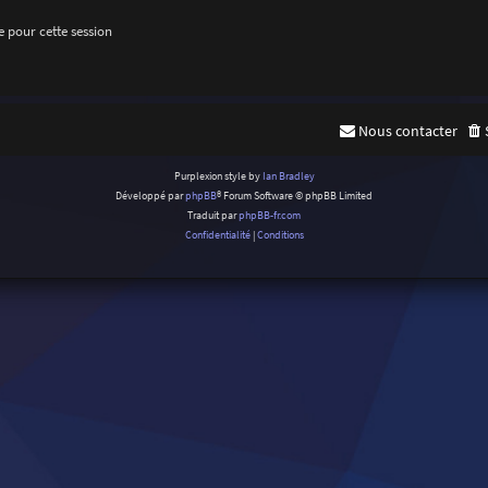
 pour cette session
Nous contacter
Purplexion style by
Ian Bradley
Développé par
phpBB
® Forum Software © phpBB Limited
Traduit par
phpBB-fr.com
Confidentialité
|
Conditions