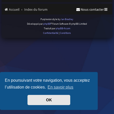
Accueil
Index du forum
Nous contacter
Purplexion style by
Ian Bradley
Développé par
phpBB
® Forum Software © phpBB Limited
Traduit par
phpBB-fr.com
Confidentialité
|
Conditions
En poursuivant votre navigation, vous acceptez
l’utilisation de cookies.
En savoir plus
OK