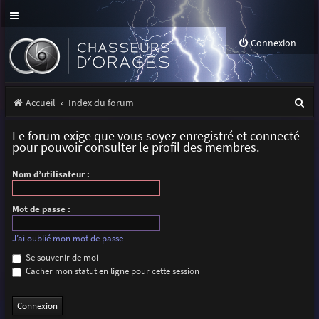
Connexion
R
Accueil
Index du forum
e
Le forum exige que vous soyez enregistré et connecté
c
pour pouvoir consulter le profil des membres.
h
Nom d’utilisateur :
e
r
Mot de passe :
c
J’ai oublié mon mot de passe
h
Se souvenir de moi
Cacher mon statut en ligne pour cette session
e
r