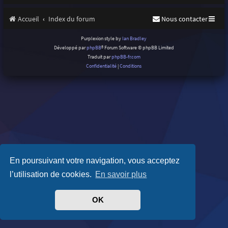
Accueil
Index du forum
Nous contacter
Purplexion style by
Ian Bradley
Développé par
phpBB
® Forum Software © phpBB Limited
Traduit par
phpBB-fr.com
Confidentialité
|
Conditions
En poursuivant votre navigation, vous acceptez
l’utilisation de cookies.
En savoir plus
OK