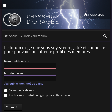
Connexion
R
Accueil
Index du forum
e
Le forum exige que vous soyez enregistré et connecté
c
pour pouvoir consulter le profil des membres.
h
Nom d’utilisateur :
e
r
Mot de passe :
c
J’ai oublié mon mot de passe
h
Se souvenir de moi
Cacher mon statut en ligne pour cette session
e
r