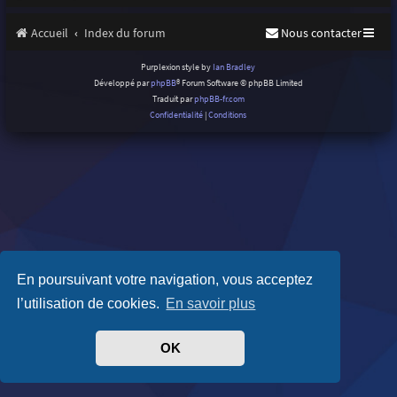
Accueil
Index du forum
Nous contacter
Purplexion style by
Ian Bradley
Développé par
phpBB
® Forum Software © phpBB Limited
Traduit par
phpBB-fr.com
Confidentialité
|
Conditions
En poursuivant votre navigation, vous acceptez
l’utilisation de cookies.
En savoir plus
OK