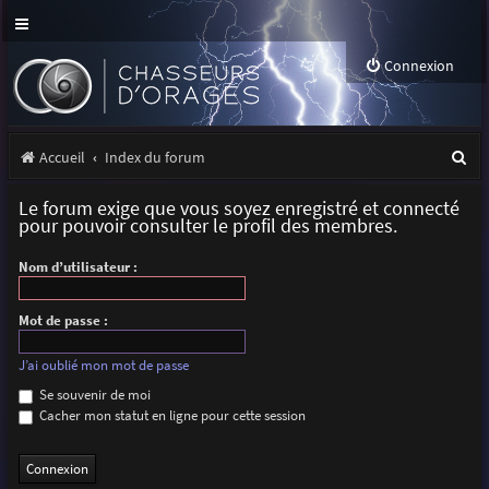
Connexion
R
Accueil
Index du forum
e
Le forum exige que vous soyez enregistré et connecté
c
pour pouvoir consulter le profil des membres.
h
Nom d’utilisateur :
e
r
Mot de passe :
c
J’ai oublié mon mot de passe
h
Se souvenir de moi
Cacher mon statut en ligne pour cette session
e
r