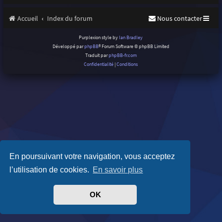
Accueil
Index du forum
Nous contacter
Purplexion style by
Ian Bradley
Développé par
phpBB
® Forum Software © phpBB Limited
Traduit par
phpBB-fr.com
Confidentialité
|
Conditions
En poursuivant votre navigation, vous acceptez
l’utilisation de cookies.
En savoir plus
OK