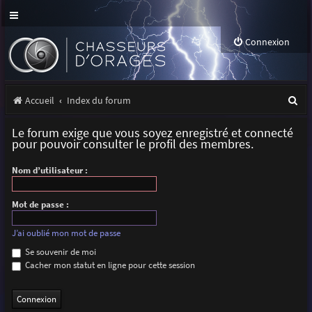
Connexion
R
Accueil
Index du forum
e
Le forum exige que vous soyez enregistré et connecté
c
pour pouvoir consulter le profil des membres.
h
Nom d’utilisateur :
e
r
Mot de passe :
c
J’ai oublié mon mot de passe
h
Se souvenir de moi
Cacher mon statut en ligne pour cette session
e
r