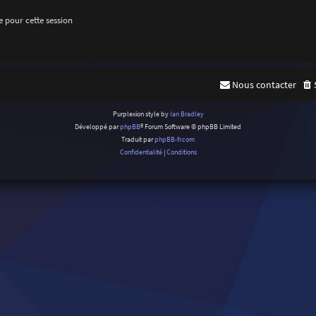
 pour cette session
Nous contacter
Purplexion style by
Ian Bradley
Développé par
phpBB
® Forum Software © phpBB Limited
Traduit par
phpBB-fr.com
Confidentialité
|
Conditions