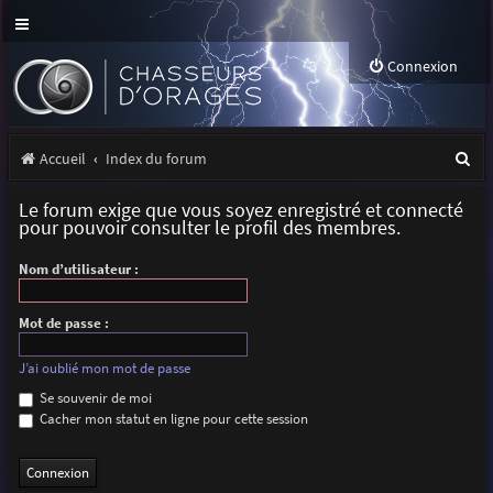
Connexion
R
Accueil
Index du forum
e
Le forum exige que vous soyez enregistré et connecté
c
pour pouvoir consulter le profil des membres.
h
Nom d’utilisateur :
e
r
Mot de passe :
c
J’ai oublié mon mot de passe
h
Se souvenir de moi
Cacher mon statut en ligne pour cette session
e
r