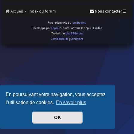
Accueil
Index du forum
Nous contacter
Purplexion style by
Ian Bradley
Développé par
phpBB
® Forum Software © phpBB Limited
Traduit par
phpBB-fr.com
Confidentialité
|
Conditions
En poursuivant votre navigation, vous acceptez
l’utilisation de cookies.
En savoir plus
OK