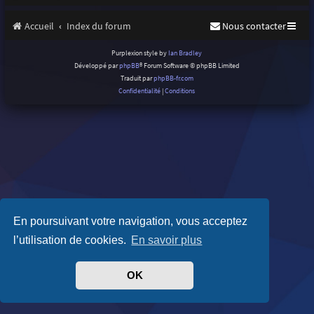
Accueil
Index du forum
Nous contacter
Purplexion style by
Ian Bradley
Développé par
phpBB
® Forum Software © phpBB Limited
Traduit par
phpBB-fr.com
Confidentialité
|
Conditions
En poursuivant votre navigation, vous acceptez
l’utilisation de cookies.
En savoir plus
OK