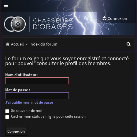
Connexion
R
Accueil
Index du forum
e
Le forum exige que vous soyez enregistré et connecté
c
pour pouvoir consulter le profil des membres.
h
Nom d’utilisateur :
e
r
Mot de passe :
c
J’ai oublié mon mot de passe
h
Se souvenir de moi
Cacher mon statut en ligne pour cette session
e
r