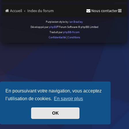
Accueil
Index du forum
Nous contacter
Purplexion style by
Ian Bradley
Développé par
phpBB
® Forum Software © phpBB Limited
Traduit par
phpBB-fr.com
Confidentialité
|
Conditions
En poursuivant votre navigation, vous acceptez
l’utilisation de cookies.
En savoir plus
OK