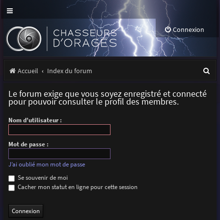
Connexion
R
Accueil
Index du forum
e
Le forum exige que vous soyez enregistré et connecté
c
pour pouvoir consulter le profil des membres.
h
Nom d’utilisateur :
e
r
Mot de passe :
c
J’ai oublié mon mot de passe
h
Se souvenir de moi
Cacher mon statut en ligne pour cette session
e
r