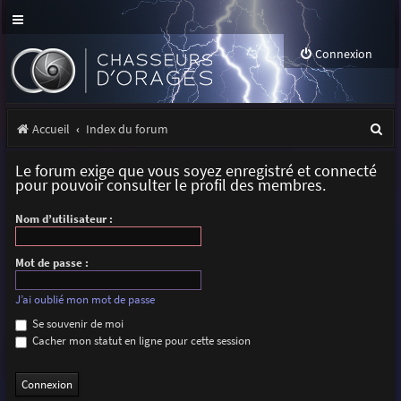
Connexion
R
Accueil
Index du forum
e
Le forum exige que vous soyez enregistré et connecté
c
pour pouvoir consulter le profil des membres.
h
Nom d’utilisateur :
e
r
Mot de passe :
c
J’ai oublié mon mot de passe
h
Se souvenir de moi
Cacher mon statut en ligne pour cette session
e
r