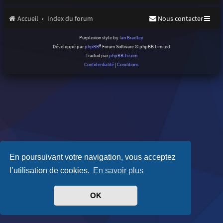
Accueil
Index du forum
Nous contacter
Purplexion style by
Ian Bradley
Développé par
phpBB
® Forum Software © phpBB Limited
Traduit par
phpBB-fr.com
Confidentialité
|
Conditions
En poursuivant votre navigation, vous acceptez
l’utilisation de cookies.
En savoir plus
OK