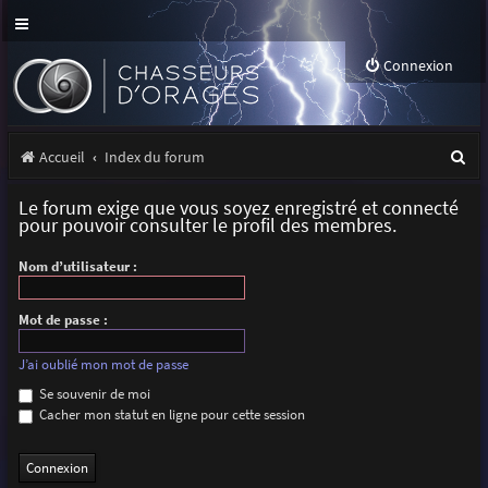
Connexion
R
Accueil
Index du forum
e
Le forum exige que vous soyez enregistré et connecté
c
pour pouvoir consulter le profil des membres.
h
Nom d’utilisateur :
e
r
Mot de passe :
c
J’ai oublié mon mot de passe
h
Se souvenir de moi
Cacher mon statut en ligne pour cette session
e
r