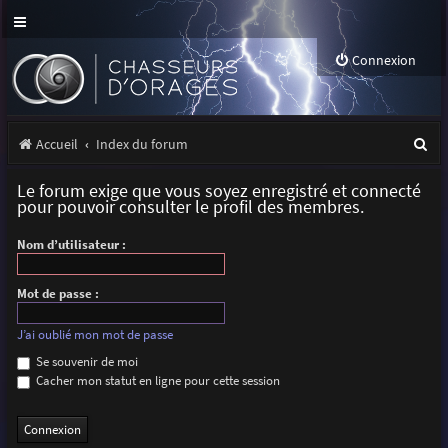
Connexion
R
Accueil
Index du forum
e
Le forum exige que vous soyez enregistré et connecté
c
pour pouvoir consulter le profil des membres.
h
Nom d’utilisateur :
e
r
Mot de passe :
c
J’ai oublié mon mot de passe
h
Se souvenir de moi
Cacher mon statut en ligne pour cette session
e
r