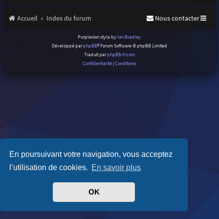
Accueil
Index du forum
Nous contacter
Purplexion style by
Ian Bradley
Développé par
phpBB
® Forum Software © phpBB Limited
Traduit par
phpBB-fr.com
Confidentialité
|
Conditions
En poursuivant votre navigation, vous acceptez
l’utilisation de cookies.
En savoir plus
OK