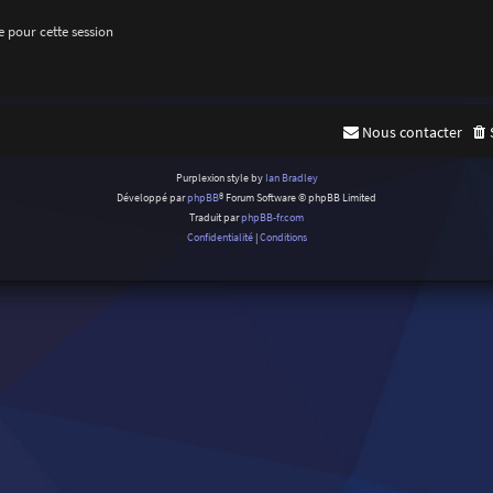
 pour cette session
Nous contacter
Purplexion style by
Ian Bradley
Développé par
phpBB
® Forum Software © phpBB Limited
Traduit par
phpBB-fr.com
Confidentialité
|
Conditions