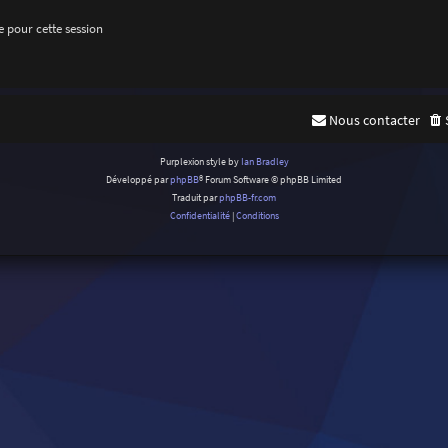
 pour cette session
Nous contacter
Purplexion style by
Ian Bradley
Développé par
phpBB
® Forum Software © phpBB Limited
Traduit par
phpBB-fr.com
Confidentialité
|
Conditions