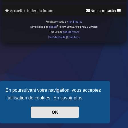
Accueil
Index du forum
Nous contacter
Purplexion style by
Ian Bradley
Développé par
phpBB
® Forum Software © phpBB Limited
Traduit par
phpBB-fr.com
Confidentialité
|
Conditions
En poursuivant votre navigation, vous acceptez
l’utilisation de cookies.
En savoir plus
OK