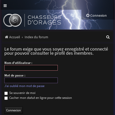
Connexion
R
Accueil
Index du forum
e
Le forum exige que vous soyez enregistré et connecté
c
pour pouvoir consulter le profil des membres.
h
Nom d’utilisateur :
e
r
Mot de passe :
c
J’ai oublié mon mot de passe
h
Se souvenir de moi
Cacher mon statut en ligne pour cette session
e
r