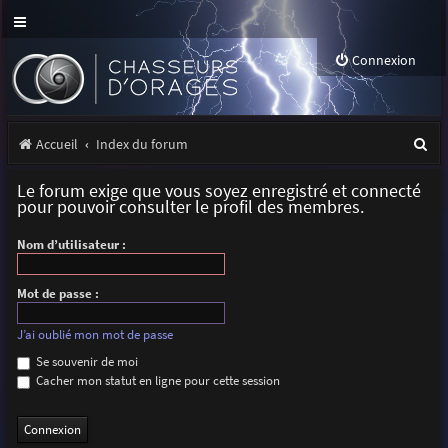
Connexion
R
Accueil
Index du forum
e
Le forum exige que vous soyez enregistré et connecté
c
pour pouvoir consulter le profil des membres.
h
Nom d’utilisateur :
e
r
Mot de passe :
c
J’ai oublié mon mot de passe
h
Se souvenir de moi
Cacher mon statut en ligne pour cette session
e
r