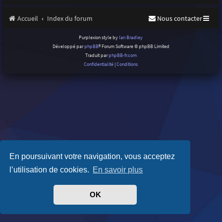
Accueil
Index du forum
Nous contacter
Purplexion style by
Ian Bradley
Développé par
phpBB
® Forum Software © phpBB Limited
Traduit par
phpBB-fr.com
Confidentialité
|
Conditions
En poursuivant votre navigation, vous acceptez
l’utilisation de cookies.
En savoir plus
OK