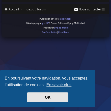
Accueil
Index du forum
Nous contacter
Purplexion style by
Ian Bradley
Développé par
phpBB
® Forum Software © phpBB Limited
Traduit par
phpBB-fr.com
Confidentialité
|
Conditions
En poursuivant votre navigation, vous acceptez
l’utilisation de cookies.
En savoir plus
OK