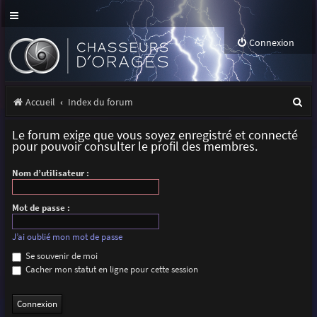
Connexion
R
Accueil
Index du forum
e
Le forum exige que vous soyez enregistré et connecté
c
pour pouvoir consulter le profil des membres.
h
Nom d’utilisateur :
e
r
Mot de passe :
c
J’ai oublié mon mot de passe
h
Se souvenir de moi
Cacher mon statut en ligne pour cette session
e
r