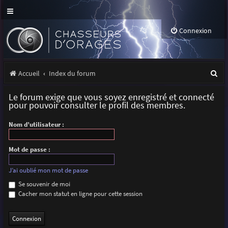
Connexion
R
Accueil
Index du forum
e
Le forum exige que vous soyez enregistré et connecté
c
pour pouvoir consulter le profil des membres.
h
Nom d’utilisateur :
e
r
Mot de passe :
c
J’ai oublié mon mot de passe
h
Se souvenir de moi
Cacher mon statut en ligne pour cette session
e
r