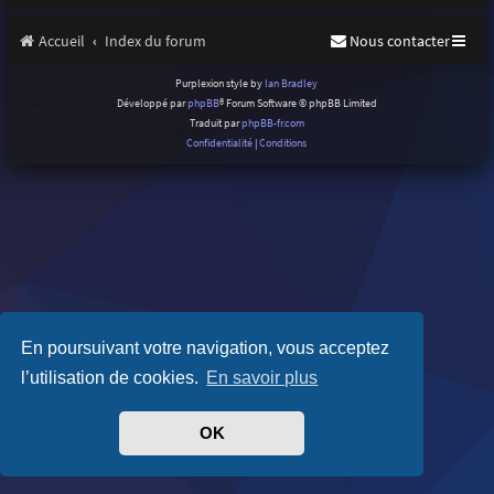
Accueil
Index du forum
Nous contacter
Purplexion style by
Ian Bradley
Développé par
phpBB
® Forum Software © phpBB Limited
Traduit par
phpBB-fr.com
Confidentialité
|
Conditions
En poursuivant votre navigation, vous acceptez
l’utilisation de cookies.
En savoir plus
OK