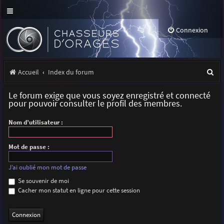
Connexion
R
Accueil
Index du forum
e
Le forum exige que vous soyez enregistré et connecté
c
pour pouvoir consulter le profil des membres.
h
Nom d’utilisateur :
e
r
Mot de passe :
c
J’ai oublié mon mot de passe
h
Se souvenir de moi
Cacher mon statut en ligne pour cette session
e
r