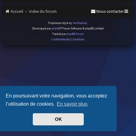
Accueil
Index du forum
Nous contacter
Purplexion style by
Ian Bradley
Développé par
phpBB
® Forum Software © phpBB Limited
Traduit par
phpBB-fr.com
Confidentialité
|
Conditions
En poursuivant votre navigation, vous acceptez
l’utilisation de cookies.
En savoir plus
OK