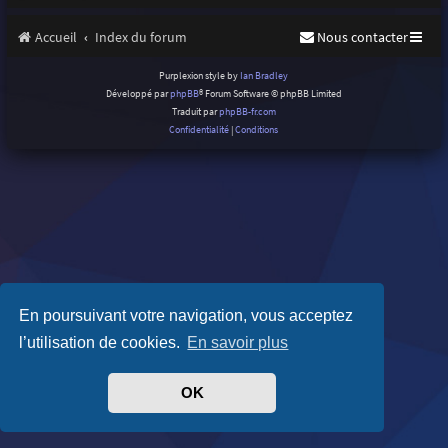
Accueil
Index du forum
Nous contacter
Purplexion style by
Ian Bradley
Développé par
phpBB
® Forum Software © phpBB Limited
Traduit par
phpBB-fr.com
Confidentialité
|
Conditions
En poursuivant votre navigation, vous acceptez
l’utilisation de cookies.
En savoir plus
OK