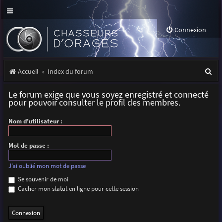
Connexion
R
Accueil
Index du forum
e
Le forum exige que vous soyez enregistré et connecté
c
pour pouvoir consulter le profil des membres.
h
Nom d’utilisateur :
e
r
Mot de passe :
c
J’ai oublié mon mot de passe
h
Se souvenir de moi
Cacher mon statut en ligne pour cette session
e
r