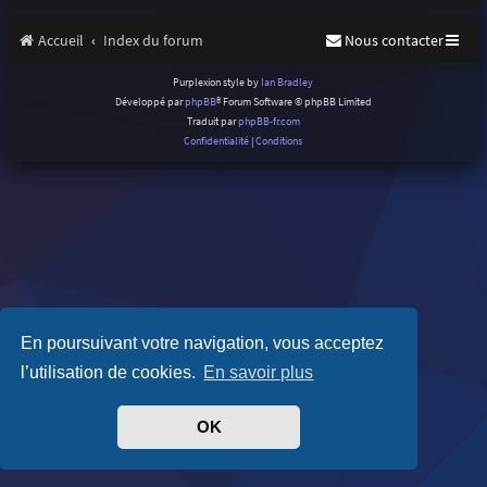
Accueil
Index du forum
Nous contacter
Purplexion style by
Ian Bradley
Développé par
phpBB
® Forum Software © phpBB Limited
Traduit par
phpBB-fr.com
Confidentialité
|
Conditions
En poursuivant votre navigation, vous acceptez
l’utilisation de cookies.
En savoir plus
OK