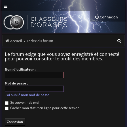
Connexion
R
Accueil
Index du forum
e
Le forum exige que vous soyez enregistré et connecté
c
pour pouvoir consulter le profil des membres.
h
Nom d’utilisateur :
e
r
Mot de passe :
c
J’ai oublié mon mot de passe
h
Se souvenir de moi
Cacher mon statut en ligne pour cette session
e
r