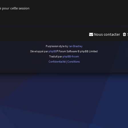
 pour cette session
Nous contacter
Purplexion style by
Ian Bradley
Développé par
phpBB
® Forum Software © phpBB Limited
Traduit par
phpBB-fr.com
Confidentialité
|
Conditions