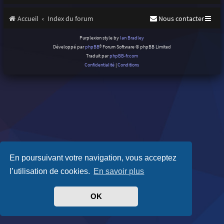
Accueil
Index du forum
Nous contacter
Purplexion style by
Ian Bradley
Développé par
phpBB
® Forum Software © phpBB Limited
Traduit par
phpBB-fr.com
Confidentialité
|
Conditions
En poursuivant votre navigation, vous acceptez
l’utilisation de cookies.
En savoir plus
OK