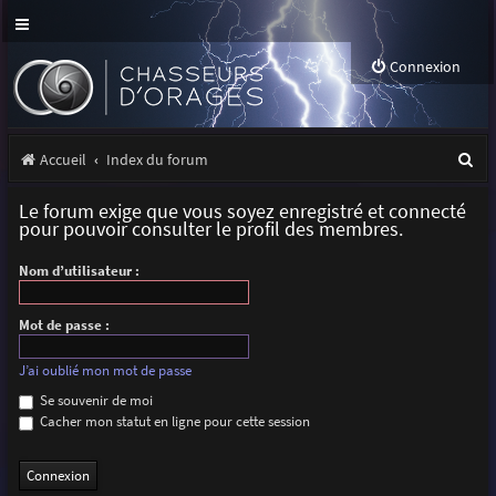
Connexion
R
Accueil
Index du forum
e
Le forum exige que vous soyez enregistré et connecté
c
pour pouvoir consulter le profil des membres.
h
Nom d’utilisateur :
e
r
Mot de passe :
c
J’ai oublié mon mot de passe
h
Se souvenir de moi
Cacher mon statut en ligne pour cette session
e
r