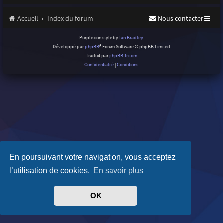
Accueil
Index du forum
Nous contacter
Purplexion style by
Ian Bradley
Développé par
phpBB
® Forum Software © phpBB Limited
Traduit par
phpBB-fr.com
Confidentialité
|
Conditions
En poursuivant votre navigation, vous acceptez
l’utilisation de cookies.
En savoir plus
OK