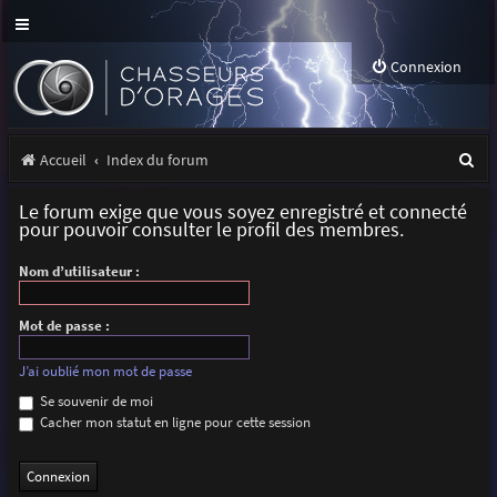
Connexion
R
Accueil
Index du forum
e
Le forum exige que vous soyez enregistré et connecté
c
pour pouvoir consulter le profil des membres.
h
Nom d’utilisateur :
e
r
Mot de passe :
c
J’ai oublié mon mot de passe
h
Se souvenir de moi
Cacher mon statut en ligne pour cette session
e
r