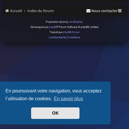
Accueil
Index du forum
Nous contacter
Purplexion style by
Ian Bradley
Développé par
phpBB
® Forum Software © phpBB Limited
Traduit par
phpBB-fr.com
Confidentialité
|
Conditions
En poursuivant votre navigation, vous acceptez
l’utilisation de cookies.
En savoir plus
OK