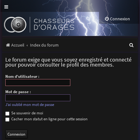
Connexion
R
Accueil
Index du forum
e
Le forum exige que vous soyez enregistré et connecté
c
pour pouvoir consulter le profil des membres.
h
Nom d’utilisateur :
e
r
Mot de passe :
c
J’ai oublié mon mot de passe
h
Se souvenir de moi
Cacher mon statut en ligne pour cette session
e
r