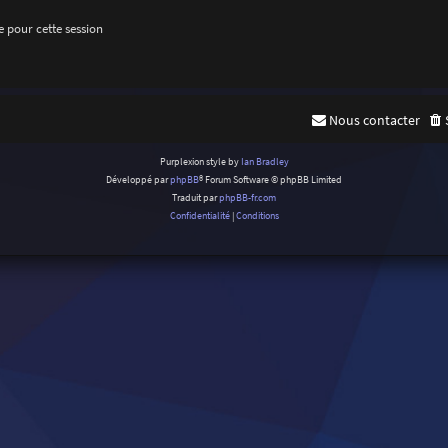
 pour cette session
Nous contacter
Purplexion style by
Ian Bradley
Développé par
phpBB
® Forum Software © phpBB Limited
Traduit par
phpBB-fr.com
Confidentialité
|
Conditions