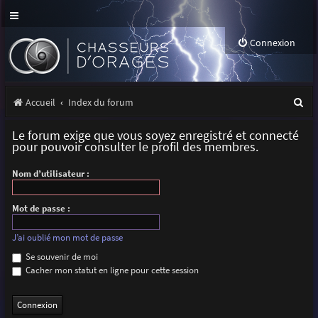
Connexion
R
Accueil
Index du forum
e
Le forum exige que vous soyez enregistré et connecté
c
pour pouvoir consulter le profil des membres.
h
Nom d’utilisateur :
e
r
Mot de passe :
c
J’ai oublié mon mot de passe
h
Se souvenir de moi
Cacher mon statut en ligne pour cette session
e
r