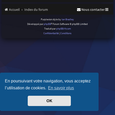
Accueil
Index du forum
Nous contacter
Purplexion style by
Ian Bradley
Développé par
phpBB
® Forum Software © phpBB Limited
Traduit par
phpBB-fr.com
Confidentialité
|
Conditions
En poursuivant votre navigation, vous acceptez
l’utilisation de cookies.
En savoir plus
OK