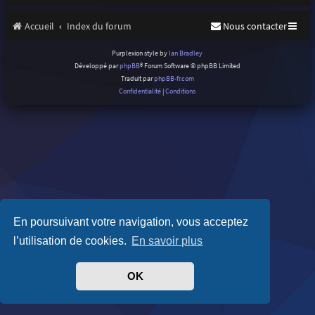
Accueil
Index du forum
Nous contacter
Purplexion style by
Ian Bradley
Développé par
phpBB
® Forum Software © phpBB Limited
Traduit par
phpBB-fr.com
Confidentialité
|
Conditions
En poursuivant votre navigation, vous acceptez
l’utilisation de cookies.
En savoir plus
OK