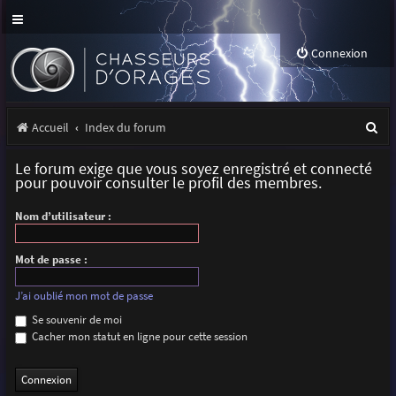
Connexion
R
Accueil
Index du forum
e
Le forum exige que vous soyez enregistré et connecté
c
pour pouvoir consulter le profil des membres.
h
Nom d’utilisateur :
e
r
Mot de passe :
c
J’ai oublié mon mot de passe
h
Se souvenir de moi
Cacher mon statut en ligne pour cette session
e
r