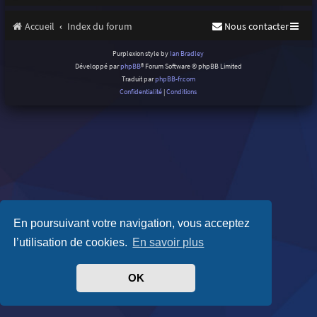
Accueil
Index du forum
Nous contacter
Purplexion style by
Ian Bradley
Développé par
phpBB
® Forum Software © phpBB Limited
Traduit par
phpBB-fr.com
Confidentialité
|
Conditions
En poursuivant votre navigation, vous acceptez
l’utilisation de cookies.
En savoir plus
OK