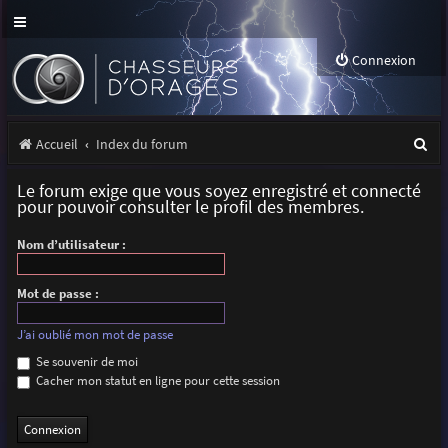
Connexion
R
Accueil
Index du forum
e
Le forum exige que vous soyez enregistré et connecté
c
pour pouvoir consulter le profil des membres.
h
Nom d’utilisateur :
e
r
Mot de passe :
c
J’ai oublié mon mot de passe
h
Se souvenir de moi
Cacher mon statut en ligne pour cette session
e
r