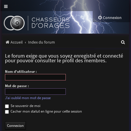
Connexion
R
Accueil
Index du forum
e
Le forum exige que vous soyez enregistré et connecté
c
pour pouvoir consulter le profil des membres.
h
Nom d’utilisateur :
e
r
Mot de passe :
c
J’ai oublié mon mot de passe
h
Se souvenir de moi
Cacher mon statut en ligne pour cette session
e
r