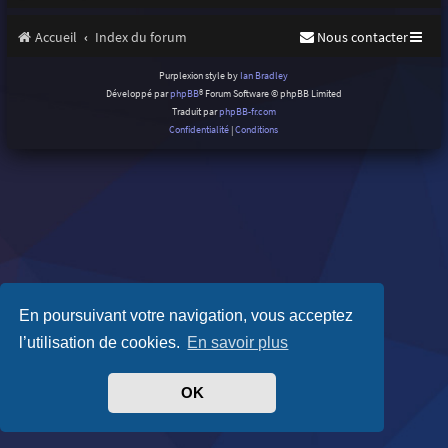
Accueil
Index du forum
Nous contacter
Purplexion style by
Ian Bradley
Développé par
phpBB
® Forum Software © phpBB Limited
Traduit par
phpBB-fr.com
Confidentialité
|
Conditions
En poursuivant votre navigation, vous acceptez
l’utilisation de cookies.
En savoir plus
OK