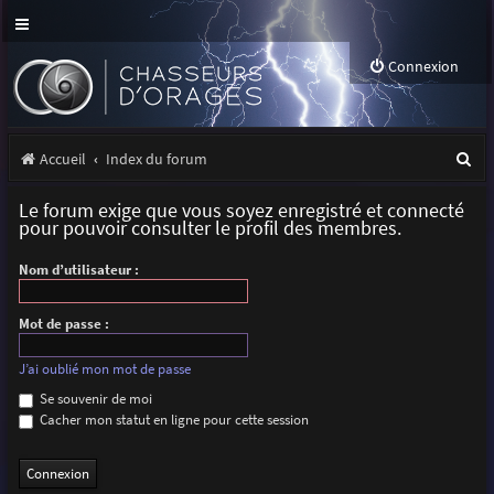
Connexion
R
Accueil
Index du forum
e
Le forum exige que vous soyez enregistré et connecté
c
pour pouvoir consulter le profil des membres.
h
Nom d’utilisateur :
e
r
Mot de passe :
c
J’ai oublié mon mot de passe
h
Se souvenir de moi
Cacher mon statut en ligne pour cette session
e
r