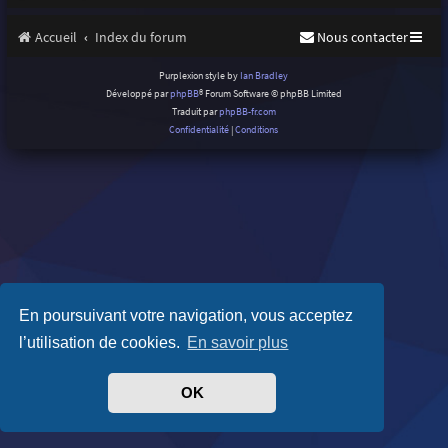
Accueil
Index du forum
Nous contacter
Purplexion style by
Ian Bradley
Développé par
phpBB
® Forum Software © phpBB Limited
Traduit par
phpBB-fr.com
Confidentialité
|
Conditions
En poursuivant votre navigation, vous acceptez
l’utilisation de cookies.
En savoir plus
OK