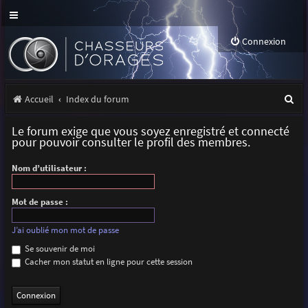
Connexion
R
Accueil
Index du forum
e
Le forum exige que vous soyez enregistré et connecté
c
pour pouvoir consulter le profil des membres.
h
Nom d’utilisateur :
e
r
Mot de passe :
c
J’ai oublié mon mot de passe
h
Se souvenir de moi
Cacher mon statut en ligne pour cette session
e
r