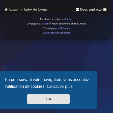
Accueil
Index du forum
Nous contacter
Purplexion style by
Ian Bradley
Développé par
phpBB
® Forum Software © phpBB Limited
Traduit par
phpBB-fr.com
Confidentialité
|
Conditions
En poursuivant votre navigation, vous acceptez
l’utilisation de cookies.
En savoir plus
OK