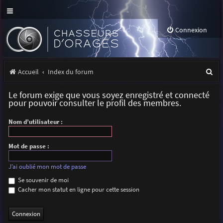
Connexion
R
Accueil
Index du forum
e
Le forum exige que vous soyez enregistré et connecté
c
pour pouvoir consulter le profil des membres.
h
Nom d’utilisateur :
e
r
Mot de passe :
c
J’ai oublié mon mot de passe
h
Se souvenir de moi
Cacher mon statut en ligne pour cette session
e
r