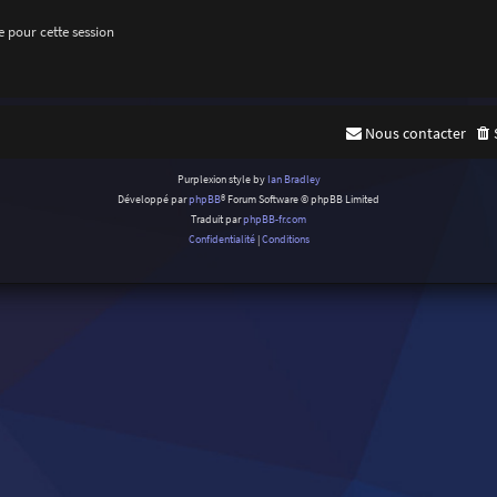
 pour cette session
Nous contacter
Purplexion style by
Ian Bradley
Développé par
phpBB
® Forum Software © phpBB Limited
Traduit par
phpBB-fr.com
Confidentialité
|
Conditions