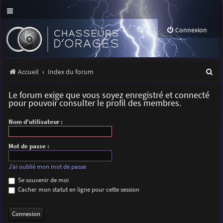
Connexion
R
Accueil
Index du forum
e
Le forum exige que vous soyez enregistré et connecté
c
pour pouvoir consulter le profil des membres.
h
Nom d’utilisateur :
e
r
Mot de passe :
c
J’ai oublié mon mot de passe
h
Se souvenir de moi
Cacher mon statut en ligne pour cette session
e
r