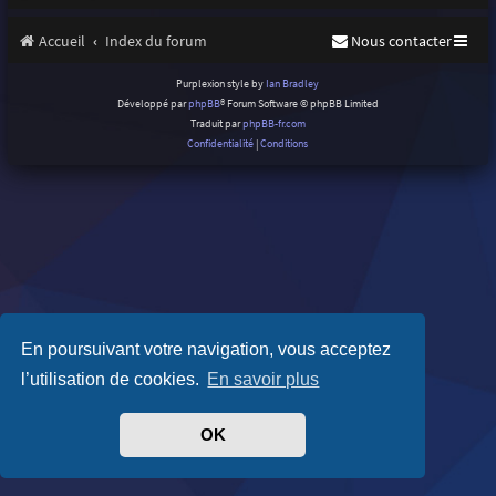
Accueil
Index du forum
Nous contacter
Purplexion style by
Ian Bradley
Développé par
phpBB
® Forum Software © phpBB Limited
Traduit par
phpBB-fr.com
Confidentialité
|
Conditions
En poursuivant votre navigation, vous acceptez
l’utilisation de cookies.
En savoir plus
OK