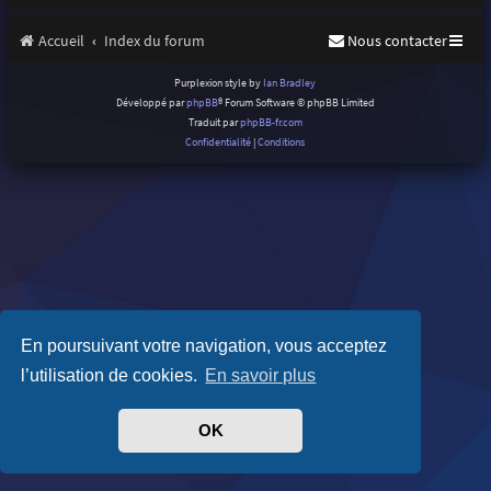
Accueil
Index du forum
Nous contacter
Purplexion style by
Ian Bradley
Développé par
phpBB
® Forum Software © phpBB Limited
Traduit par
phpBB-fr.com
Confidentialité
|
Conditions
En poursuivant votre navigation, vous acceptez
l’utilisation de cookies.
En savoir plus
OK