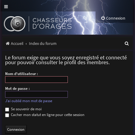
Connexion
R
Accueil
Index du forum
e
Le forum exige que vous soyez enregistré et connecté
c
pour pouvoir consulter le profil des membres.
h
Nom d’utilisateur :
e
r
Mot de passe :
c
J’ai oublié mon mot de passe
h
Se souvenir de moi
Cacher mon statut en ligne pour cette session
e
r