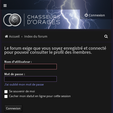
Connexion
R
Accueil
Index du forum
e
Le forum exige que vous soyez enregistré et connecté
c
pour pouvoir consulter le profil des membres.
h
Nom d’utilisateur :
e
r
Mot de passe :
c
J’ai oublié mon mot de passe
h
Se souvenir de moi
Cacher mon statut en ligne pour cette session
e
r