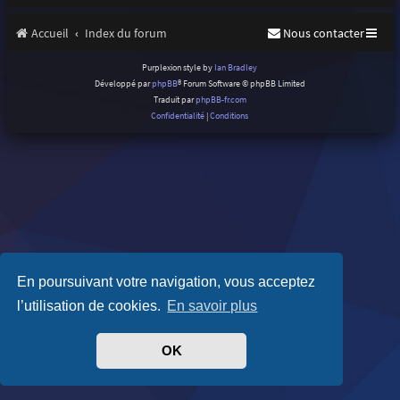
Accueil
Index du forum
Nous contacter
Purplexion style by
Ian Bradley
Développé par
phpBB
® Forum Software © phpBB Limited
Traduit par
phpBB-fr.com
Confidentialité
|
Conditions
En poursuivant votre navigation, vous acceptez
l’utilisation de cookies.
En savoir plus
OK