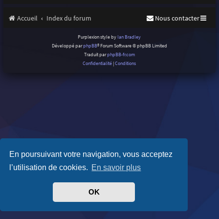
Accueil
Index du forum
Nous contacter
Purplexion style by
Ian Bradley
Développé par
phpBB
® Forum Software © phpBB Limited
Traduit par
phpBB-fr.com
Confidentialité
|
Conditions
En poursuivant votre navigation, vous acceptez
l’utilisation de cookies.
En savoir plus
OK