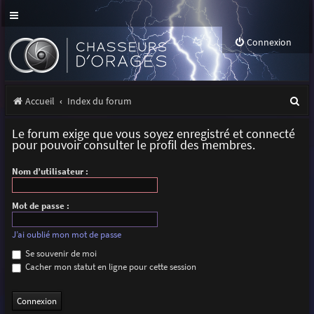
Connexion
R
Accueil
Index du forum
e
Le forum exige que vous soyez enregistré et connecté
c
pour pouvoir consulter le profil des membres.
h
Nom d’utilisateur :
e
r
Mot de passe :
c
J’ai oublié mon mot de passe
h
Se souvenir de moi
Cacher mon statut en ligne pour cette session
e
r