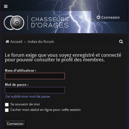
Connexion
R
Accueil
Index du forum
e
Le forum exige que vous soyez enregistré et connecté
c
pour pouvoir consulter le profil des membres.
h
Nom d’utilisateur :
e
r
Mot de passe :
c
J’ai oublié mon mot de passe
h
Se souvenir de moi
Cacher mon statut en ligne pour cette session
e
r