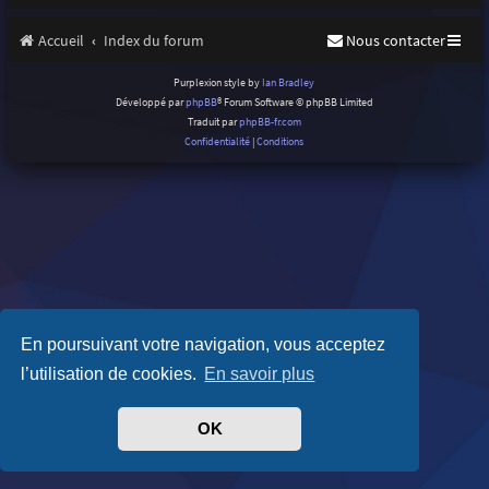
Accueil
Index du forum
Nous contacter
Purplexion style by
Ian Bradley
Développé par
phpBB
® Forum Software © phpBB Limited
Traduit par
phpBB-fr.com
Confidentialité
|
Conditions
En poursuivant votre navigation, vous acceptez
l’utilisation de cookies.
En savoir plus
OK