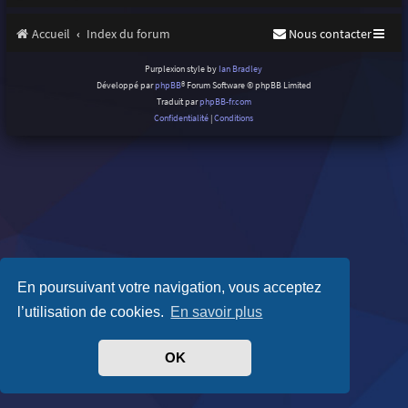
Accueil
Index du forum
Nous contacter
Purplexion style by
Ian Bradley
Développé par
phpBB
® Forum Software © phpBB Limited
Traduit par
phpBB-fr.com
Confidentialité
|
Conditions
En poursuivant votre navigation, vous acceptez
l’utilisation de cookies.
En savoir plus
OK