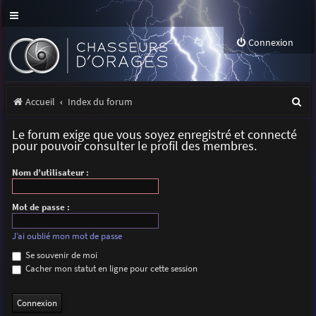
Connexion
R
Accueil
Index du forum
e
Le forum exige que vous soyez enregistré et connecté
c
pour pouvoir consulter le profil des membres.
h
Nom d’utilisateur :
e
r
Mot de passe :
c
J’ai oublié mon mot de passe
h
Se souvenir de moi
Cacher mon statut en ligne pour cette session
e
r