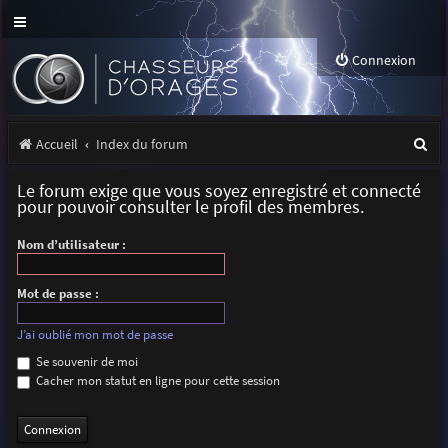
Connexion
R
Accueil
Index du forum
e
Le forum exige que vous soyez enregistré et connecté
c
pour pouvoir consulter le profil des membres.
h
Nom d’utilisateur :
e
r
Mot de passe :
c
J’ai oublié mon mot de passe
h
Se souvenir de moi
Cacher mon statut en ligne pour cette session
e
r