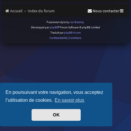
Accueil
Index du forum
Nous contacter
Purplexion style by
Ian Bradley
Développé par
phpBB
® Forum Software © phpBB Limited
Traduit par
phpBB-fr.com
Confidentialité
|
Conditions
En poursuivant votre navigation, vous acceptez
l’utilisation de cookies.
En savoir plus
OK