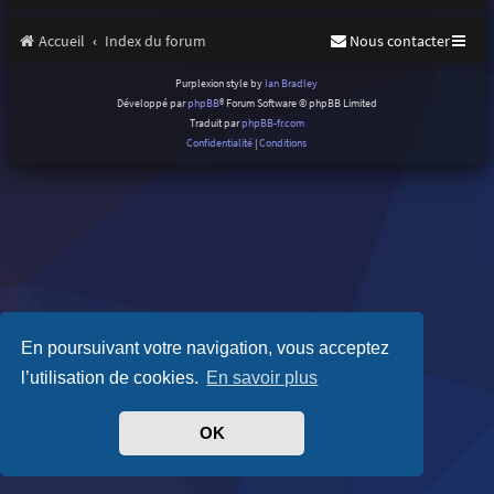
Accueil
Index du forum
Nous contacter
Purplexion style by
Ian Bradley
Développé par
phpBB
® Forum Software © phpBB Limited
Traduit par
phpBB-fr.com
Confidentialité
|
Conditions
En poursuivant votre navigation, vous acceptez
l’utilisation de cookies.
En savoir plus
OK