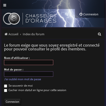
Connexion
R
Accueil
Index du forum
e
Le forum exige que vous soyez enregistré et connecté
c
pour pouvoir consulter le profil des membres.
h
Nom d’utilisateur :
e
r
Mot de passe :
c
J’ai oublié mon mot de passe
h
Se souvenir de moi
Cacher mon statut en ligne pour cette session
e
r