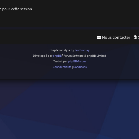
 pour cette session
Nous contacter
Purplexion style by
Ian Bradley
Développé par
phpBB
® Forum Software © phpBB Limited
Traduit par
phpBB-fr.com
Confidentialité
|
Conditions