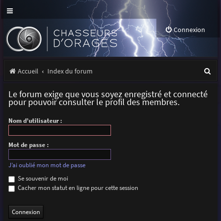
Connexion
R
Accueil
Index du forum
e
Le forum exige que vous soyez enregistré et connecté
c
pour pouvoir consulter le profil des membres.
h
Nom d’utilisateur :
e
r
Mot de passe :
c
J’ai oublié mon mot de passe
h
Se souvenir de moi
Cacher mon statut en ligne pour cette session
e
r