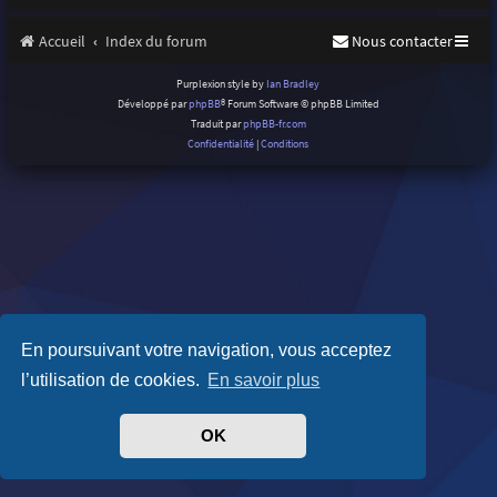
Accueil
Index du forum
Nous contacter
Purplexion style by
Ian Bradley
Développé par
phpBB
® Forum Software © phpBB Limited
Traduit par
phpBB-fr.com
Confidentialité
|
Conditions
En poursuivant votre navigation, vous acceptez
l’utilisation de cookies.
En savoir plus
OK